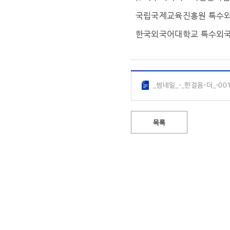
국립국제교육진흥원 특수
한국외국어대학교 특수외
_썸네일_-_한걸음-더_-001 
목록