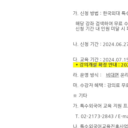
가
.
신청 방법
:
한국외대 특
해당 강좌 검색하여 무료 
신청 기간 내 인원 미달 시 
나
.
신청 기간
: 2024.06.2
다
.
교육 기간
: 2024.07.1
*
강의개설 확정 안내
: 20
라
.
운영 방식
:
비대면
온라
마
.
수강자 혜택
:
강의료 무
※
기타
가
.
특수외국어 교육 지원 
T. 02-2173-2843 / E-ma
나
.
특수외국어교육진흥사업 