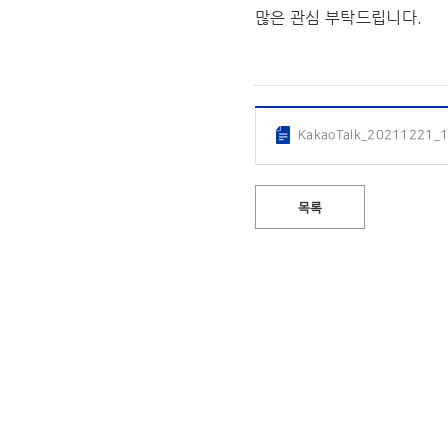
많은 관심 부탁드립니다.
KakaoTalk_20211221_
목록