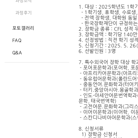
과정소식
1. 대상 : 2025학년도 
- 1학기생, 휴학생, 수료생
과정후기
- 전액 장학생, 대학원 동
- 한국장학재단이 규정하는
포토갤러리
2. 장학금 종류 : CFL 성적
3. 장학금액 : 학기당 140
4. 선정방법 : 직전 학기 성
FAQ
5. 신청기간 : 2025. 5. 26(
6. 선발인원 : 3명
Q&A
7. 특수외국어 장학 대상 학
- 포어포문학과(포어학, 포
- 아프리카어문학과(아프리
- 동유럽어문학과(폴란드어학
- 중동언어.문화학과(터어키
- 터키.중앙아시아.몽골학과
- 인도-아세안어문번역학과(
문학, 태국번역학)
- 고전어문.문화학과(그리스
- 이어이문학과(이어학, 이
- 스칸디나비아어문학과(스
8. 신청서류
1) 장학금 신청서