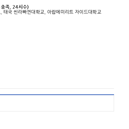
 충족
, 24
시수
)
대학교, 태국 씬라빠껀대학교, 아랍에미리트 자이드대학교