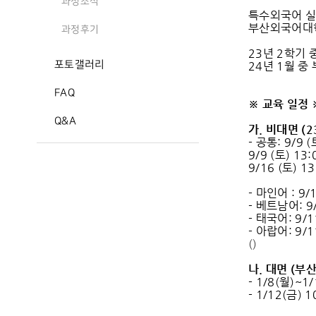
과정소식
특수외국어 실
부산외국어대
과정후기
23년 2학기 
포토갤러리
24년 1월 중
FAQ
※
교육 일정
Q&A
가
.
비대면
(2
- 공통: 9/9
9/9 (토) 1
9/16 (토) 
- 마인어 : 9
- 베트남어: 9
- 태국어: 9/
- 아랍어: 9/
()
나
.
대면
(
부산
- 1/8(월)~
- 1/12(금)