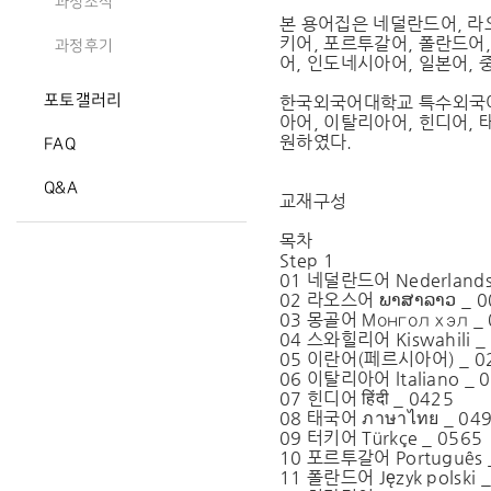
과정소식
본 용어집은 네덜란드어, 라오
키어, 포르투갈어, 폴란드어
과정후기
어, 인도네시아어, 일본어, 
포토갤러리
한국외국어대학교 특수외국어교
아어, 이탈리아어, 힌디어, 
원하였다.
FAQ
Q&A
교재구성
목차
Step 1
01 네덜란드어 Nederlands
02 라오스어 ພາສາລາວ _ 0
03 몽골어 Монгол хэл _
04 스와힐리어 Kiswahili _
05 이란어(페르시아어) _ 0
06 이탈리아어 ltaliano _ 
07 힌디어 हिंदी _ 0425
08 태국어 ภาษาไทย _ 04
09 터키어 Türkçe _ 0565
10 포르투갈어 Português 
11 폴란드어 Język polski 