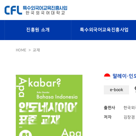
진흥원 소개
특수외국어교육진흥사업
HOME
교재
말레이·인
e-book
출판사
한국외
저자
김장겸