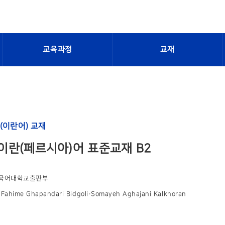
교육과정
교재
(이란어) 교재
이란(페르시아)어 표준교재 B2
국어대학교출판부
ahime Ghapandari Bidgoli·Somayeh Aghajani Kalkhoran