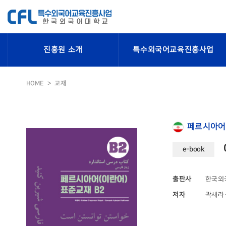
진흥원 소개
특수외국어교육진흥사업
HOME
교재
페르시아어
e-book
출판사
한국외
저자
곽새라·F