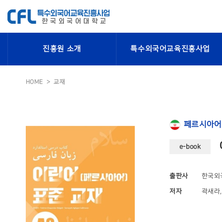
진흥원 소개
특수외국어교육진흥사업
HOME
교재
페르시아어
e-book
출판사
한국외
저자
곽새라, 