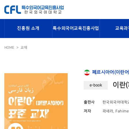
진흥원 소개
특수외국어교육진흥사업
교육과
HOME
교재
페르시아어(이란어
이란(
e-book
출판사
한국외국어대학
저자
곽새라, Fahime 