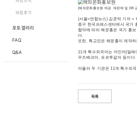
과정소식
[해외문화홍보원 제공. 재판매 및 DB 
과정후기
(서울=연합뉴스) 김준억 기자 
중구 한국프레스센터에서 국가 홍
포토갤러리
협약에 따라 해문홍은 국가 홍보
다.
FAQ
또한, 특교진은 해문홍이 제작하
11개 특수외국어는 마인어(말레이
Q&A
우즈베크어, 포르투갈어 등이다.
아울러 두 기관은 11개 특수외
목록