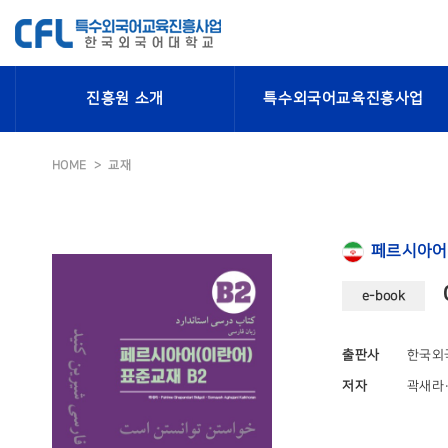
진흥원 소개
특수외국어교육진흥사업
HOME
교재
페르시아어
e-book
출판사
한국외
저자
곽새라·F