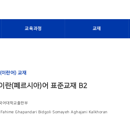
교육과정
교재
(이란어) 교재
이란(페르시아)어 표준교재 B2
국어대학교출판부
ahime Ghapandari Bidgoli·Somayeh Aghajani Kalkhoran