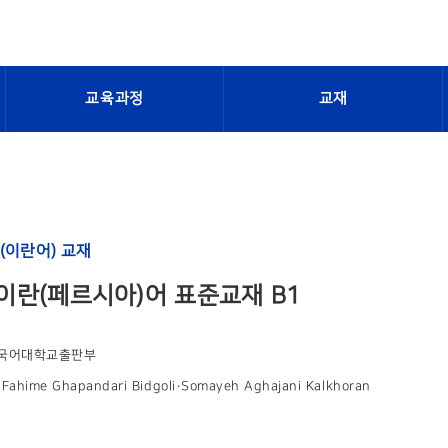
교육과정
교재
(이란어) 교재
이란(페르시아)어 표준교재 B1
국어대학교출판부
ahime Ghapandari Bidgoli·Somayeh Aghajani Kalkhoran