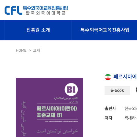
진흥원 소개
특수외국어교육진흥사업
HOME
교재
페르시아어
e-book
출판사
한국외
저자
곽새라·F