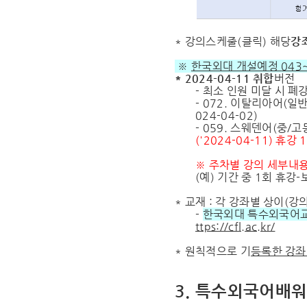
*
강의스케줄(클릭) 해당
강
※
한국외대 개설예정
043
* 2024-04-11 취합
버전
- 최소 인원 미달 시 폐
- 072. 이탈리아어(일
024-04-02)
- 059. 스웨덴어(중/
('2024-04-11) 휴
※ 주차별 강의 세부내용
(예) 기간 중 1회 휴
* 교재 : 각 강좌별 상이(
-
한국외대 특수외국어
ttps://cfl.ac.kr/
* 원칙적으로 기
등록한 강좌
3. 특수외국어배