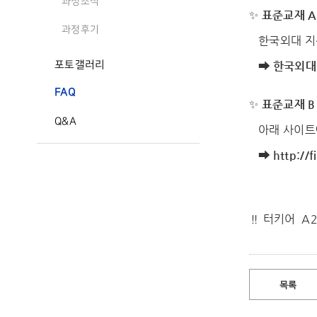
과정소식
✨
표준교재 A1
과정후기
한국외대 지
포토갤러리
➡
한국외대
FAQ
✨
표준교재 B1
Q&A
아래 사이트에
➡
http://f
‼ 터키어 A2
목록