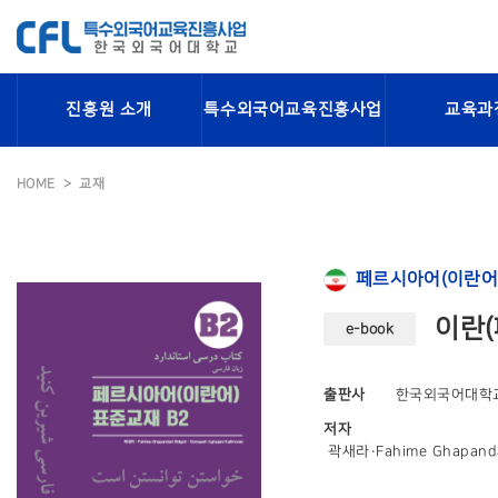
진흥원 소개
특수외국어교육진흥사업
교육과
HOME
교재
페르시아어(이란어
이란(
e-book
출판사
한국외국어대학
저자
곽새라·Fahime Ghapandar