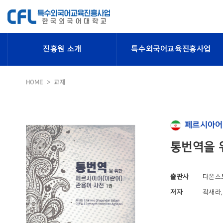
진흥원 소개
특수외국어교육진흥사업
HOME
교재
페르시아어
통번역을 
출판사
다온스
저자
곽새라