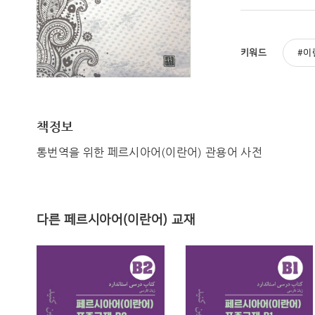
키워드
이
책정보
통번역을 위한 페르시아어(이란어) 관용어 사전
다른 페르시아어(이란어) 교재