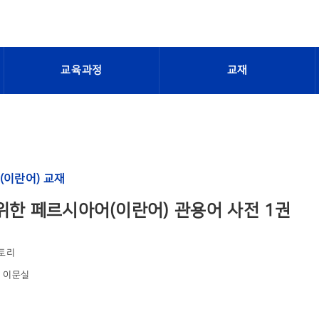
교육과정
교재
(이란어) 교재
위한 페르시아어(이란어) 관용어 사전 1권
토리
, 이문실