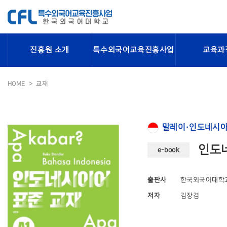
진흥원 소개
특수외국어교육진흥사업
교육과
HOME
교재
말레이·인도네시아
인도네
e-book
출판사
한국외국어대학
저자
김장겸