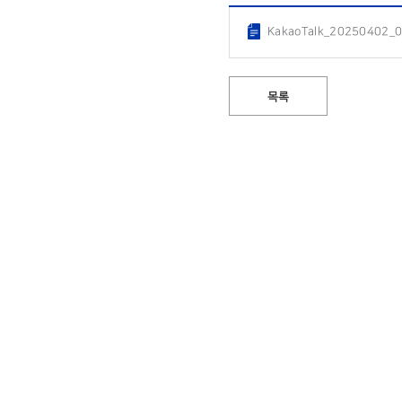
KakaoTalk_20250402_
목록