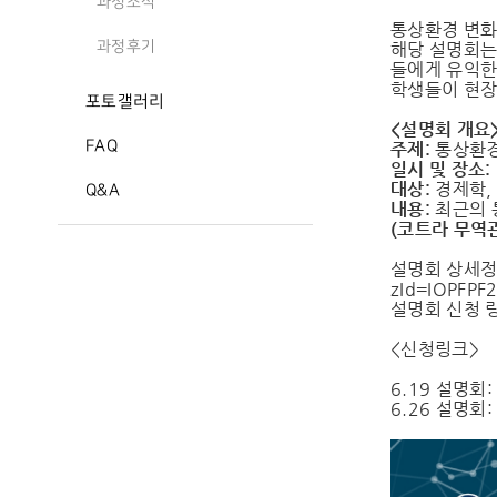
과정소식
통상환경 변화
과정후기
해당 설명회는
들에게 유익한
학생들이 현장
포토갤러리
<설명회 개요
FAQ
주제:
통상환경
일시 및 장소:
대상:
경제학,
Q&A
내용:
최근의 
(코트라 무역
설명회 상세정
zId=IOPFP
설명회 신청 
<신청링크>
6.19 설명회
6.26 설명회