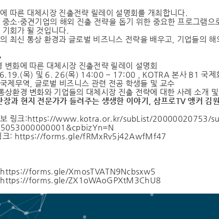
에 따른 대체시장 진출전략 릴레이 설명회를 개최합니다.
 중소·중견기업의 해외 진출 전략을 돕기 위한 중요한 프로그램으로
 기회가 될 것입니다.
의 최신 통상 환경과 글로벌 비즈니스 전략을 배우고, 기업들의 해외
>
 변화에 따른 대체시장 진출전략 릴레이 설명회
6.19.(목) 및 6. 26(목) 14:00 ~ 17:00 , KOTRA 본사 B1 
 국제무역, 글로벌 비즈니스 관련 전공 학생들 및 교수
통상환경 변화와 기업들의 대체시장 진출 전략에 대한 사례 소개 및
관장과 현지 전문가가 들려주는 생생한 이야기, 삼프로TV 앵커 김
보 링크:
https://www.kotra.or.kr/
subList/20000020753/s
F25053000000001&
cpbizYn=N
링크:
https://forms.gle/
fRMxRv5j42AwfMf47
:
https://forms.gle/
XmosTVATN9Ncbsxw5
:
https://forms.gle/
ZX1oWAoGPXtM3ChU8