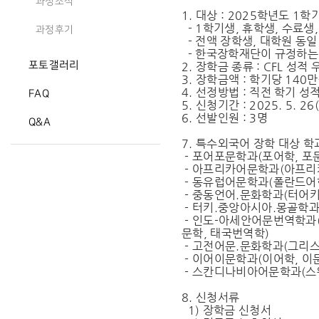
과정소식
1. 대상 : 2025학년도 
- 1학기생, 휴학생, 수료생
과정후기
- 전액 장학생, 대학원 동
- 한국장학재단이 규정하는
포토갤러리
2. 장학금 종류 : CFL 성적
3. 장학금액 : 학기당 140
4. 선정방법 : 직전 학기 성
FAQ
5. 신청기간 : 2025. 5. 26(
6. 선발인원 : 3명
Q&A
7. 특수외국어 장학 대상 학
- 포어포문학과(포어학, 포
- 아프리카어문학과(아프리
- 동유럽어문학과(폴란드어학
- 중동언어.문화학과(터어키
- 터키.중앙아시아.몽골학과
- 인도-아세안어문번역학과(
문학, 태국번역학)
- 고전어문.문화학과(그리스
- 이어이문학과(이어학, 이
- 스칸디나비아어문학과(스
8. 신청서류
1) 장학금 신청서