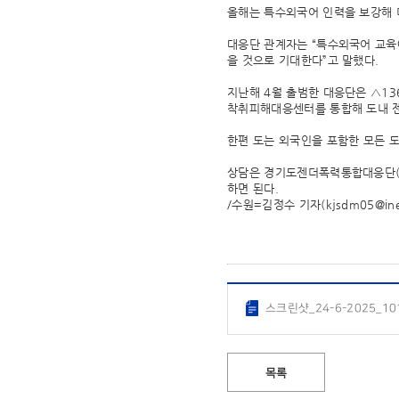
올해는 특수외국어 인력을 보강해 
대응단 관계자는 “특수외국어 교육
을 것으로 기대한다”고 말했다.
지난해 4월 출범한 대응단은 △
착취피해대응센터를 통합해 도내 젠
한편 도는 외국인을 포함한 모든 
상담은 경기도젠더폭력통합대응단(031
하면 된다.
/수원=김정수 기자
(kjsdm05@in
스크린샷_24-6-2025_101
목록