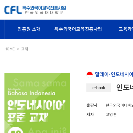
진흥원 소개
특수외국어교육진흥사업
교육과
HOME
교재
말레이·인도네시아
인도네
e-book
출판사
한국외국어대학
저자
고영훈