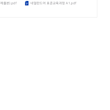
출본).pdf
네덜란드어 표준교육과정 A1.pdf