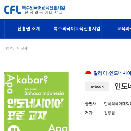
진흥원 소개
특수외국어교육진흥사업
교육과
HOME
교재
말레이·인도네시아
인도네
e-book
출판사
한국외국어대학
저자
김장겸