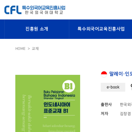
진흥원 소개
특수외국어교육진흥사업
HOME
교재
말레이·인
e-book
출판사
한국외
저자
김장겸