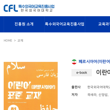
진흥원 소개
특수외국어교육진흥사업
교육과
HOME
교재
페르시아어(이란어
이란어
e-book
출판사
한국외국어대학
저자
곽새라, 신양섭, Fa