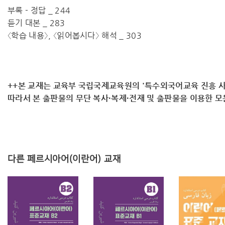
부록 - 정답 _ 244
듣기 대본 _ 283
〈학습 내용〉, 〈읽어봅시다〉 해석 _ 303
++본 교재는 교육부 국립국제교육원의 '특수외국어교육 진흥 사
따라서 ​본 출판물의 무단 복사·복제·전재 및 출판물을 이용한 
다른 페르시아어(이란어) 교재