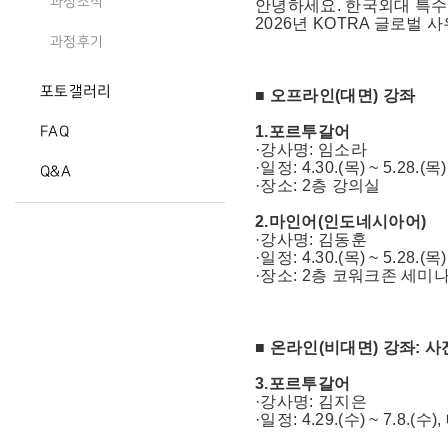
과정소식
안녕하세요. 한국외대 특
2026년 KOTRA 글로벌
과정후기
포토갤러리
■ 오프라인(대면) 강좌
1.포르투갈어
FAQ
·강사명: 임소라
·일정: 4.30.(목) ~ 5.28.(
Q&A
·장소: 2층 강의실
2.마인어(인도네시아어)
·강사명: 김동훈
·일정: 4.30.(목) ~ 5.28.(
·장소: 2층 코워크존 세미
■ 온라인(비대면) 강좌: 
3.포르투갈어
·강사명: 김지은
·일정: 4.29.(수) ~ 7.8.(수