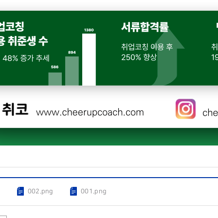
g
002.png
001.png