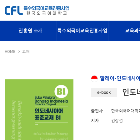
진흥원 소개
특수외국어교육진흥사업
교육과
HOME
교재
말레이·인도네시아
인도네
e-book
출판사
한국외국어대학
저자
김장겸