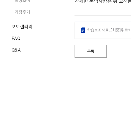
자세한 문법사항은 위 교재
과정소식
과정후기
포토갤러리
학습보조자료_[최종]튀르키예
FAQ
Q&A
목록