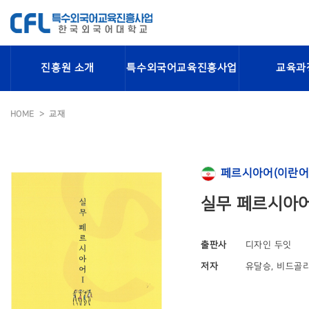
진흥원 소개
특수외국어교육진흥사업
교육과
HOME
교재
페르시아어(이란어
실무 페르시아어
출판사
디자인 두잇
저자
유달승, 비드골