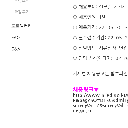
과정소식
○
채용
분야: 실무관(기간제
과정후기
○
채용
인원: 1명
포토갤러리
○
채용
기간: 22. 06. 20. ~
○ 원수접수기간: 22. 05. 23
FAQ
○ 선발방법: 서류심사, 면
Q&A
○ 담당부서(연락처): 02-36
자세한 채용공고는 첨부파일
채용링크▼
http://www.niied.go.kr/
R&
pageSO=DESC&dmlT
surveyVal=2&surveyVal=
oe.go.kr