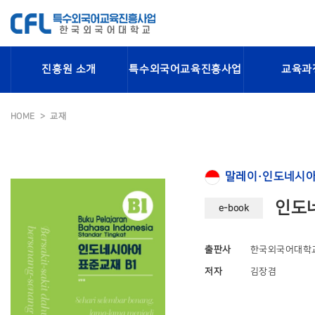
진흥원 소개
특수외국어교육진흥사업
교육과
HOME
교재
말레이·인도네시아
인도네
e-book
출판사
한국외국어대학
저자
김장겸