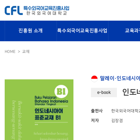
진흥원 소개
특수외국어교육진흥사업
교육과
HOME
교재
말레이·인도네시아
인도네
e-book
출판사
한국외국어대학
저자
김장겸