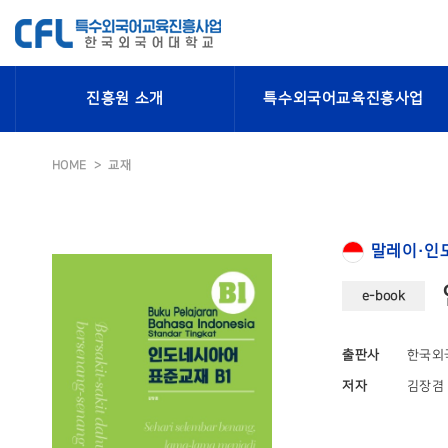
진흥원 소개
특수외국어교육진흥사업
HOME
교재
말레이·인
e-book
출판사
한국외
저자
김장겸