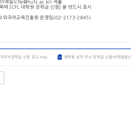
 이메일(
cfle@hufs.ac.kr
) 제출
에 [CFL 대학원 장학금 신청] 을 반드시 표시
 특수외국어교육진흥원 운영팀(02-2173-2845)
적우수장학금 신청 공고.hwp
대학원 성적 우수 장학금 신청서(학생용).