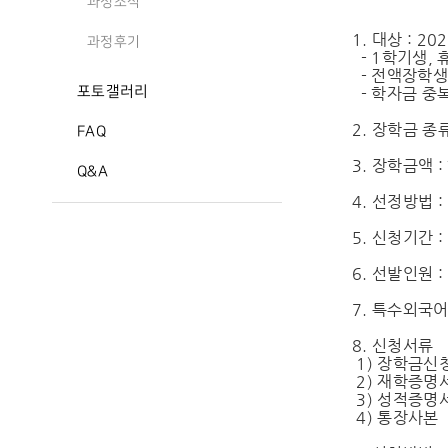
- 
과정소식
1. 대상 : 
과정후기
- 1학기생, 
- 전액장학생
포토갤러리
- 학자금 중
2. 장학금 종
FAQ
3. 장학금액 
Q&A
4. 선정방법 
5. 신청기간 : 2
6. 선발인원 :
7. 특수외국어
8. 신청서류
1) 장학금신
2) 재학증명
3) 성적증명
4) 통장사본