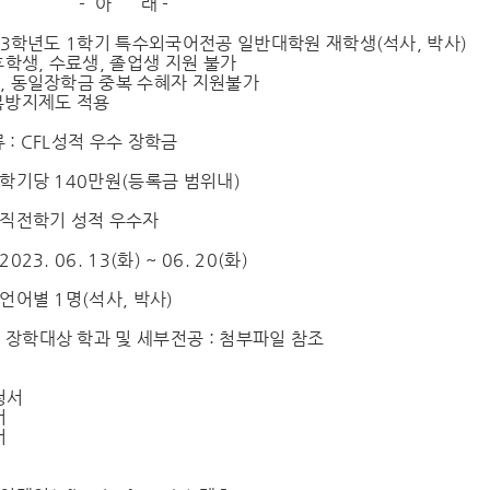
아 래 -
2023학년도 1학기 특수외국어전공 일반대학원 재학생(석사, 박사)
휴학생, 수료생, 졸업생 지원 불가
, 동일장학금 중복 수혜자 지원불가
복방지제도 적용
류 : CFL성적 우수 장학금
: 학기당 140만원(등록금 범위내)
: 직전학기 성적 우수자
023. 06. 13(화) ~ 06. 20(화)
 언어별 1명(석사, 박사)
 장학대상 학과 및 세부전공 : 첨부파일 참조
청서
서
서