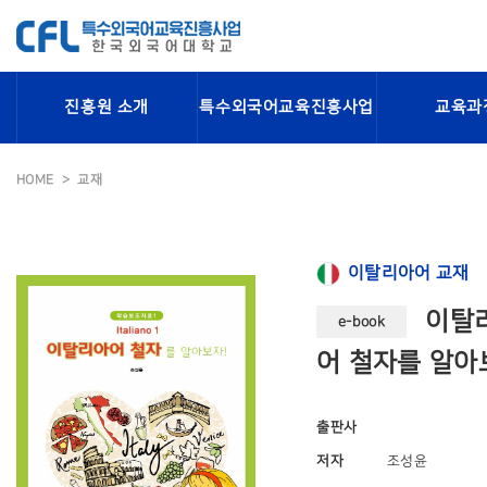
진흥원 소개
특수외국어교육진흥사업
교육과
HOME
교재
이탈리아어 교재
이탈리
e-book
어 철자를 알아
출판사
저자
조성윤