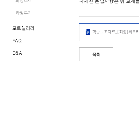
자세한 문법사항은 위 교재
과정소식
과정후기
포토갤러리
학습보조자료_[최종]튀르키예
FAQ
Q&A
목록