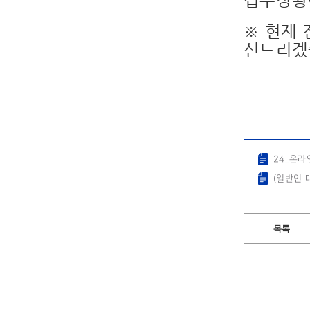
접수상황에
※ 현재 
신드리겠
24_온라
(일반인 대
목록