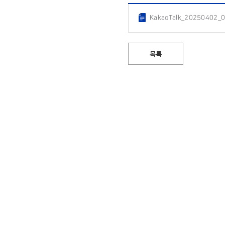
KakaoTalk_20250402_
목록