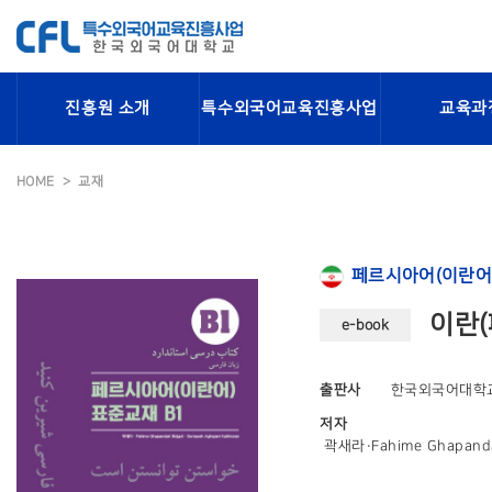
진흥원 소개
특수외국어교육진흥사업
교육과
HOME
교재
페르시아어(이란어
이란(
e-book
출판사
한국외국어대학
저자
곽새라·Fahime Ghapandar