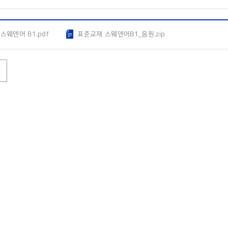
스웨덴어 B1.pdf
표준교재 스웨덴어B1_음원.zip