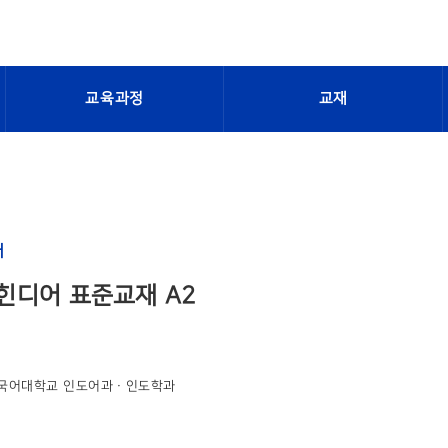
교육과정
교재
재
힌디어 표준교재 A2
국어대학교 인도어과ㆍ인도학과