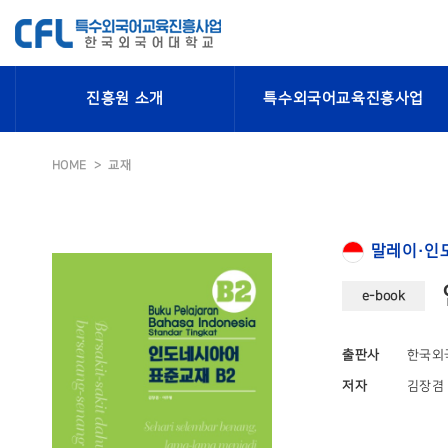
진흥원 소개
특수외국어교육진흥사업
HOME
교재
말레이·인
e-book
출판사
한국외
저자
김장겸