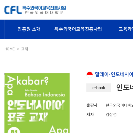
진흥원 소개
특수외국어교육진흥사업
교육과
HOME
교재
말레이·인도네시아
인도네
e-book
출판사
한국외국어대학
저자
김장겸