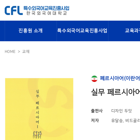
진흥원 소개
특수외국어교육진흥사업
교육과
HOME
교재
페르시아어(이란어
실무 페르시아어
출판사
디자인 두잇
저자
유달승, 비드골