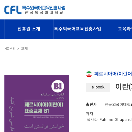
진흥원 소개
특수외국어교육진흥사업
교육과
HOME
교재
페르시아어(이란어
이란(
e-book
출판사
한국외국어대학
저자
곽새라·Fahime Ghapandar