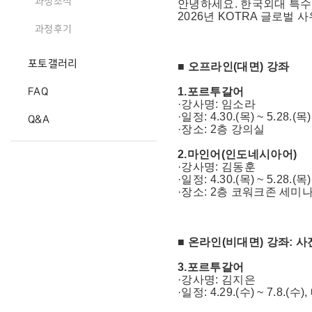
과정소식
안녕하세요. 한국외대 특
2026년 KOTRA 글로벌
과정후기
포토갤러리
■ 오프라인(대면) 강좌
1.포르투갈어
FAQ
·강사명: 임소라
·일정: 4.30.(목) ~ 5.28.(
Q&A
·장소: 2층 강의실
2.마인어(인도네시아어)
·강사명: 김동훈
·일정: 4.30.(목) ~ 5.28.(
·장소: 2층 코워크존 세미
■ 온라인(비대면) 강좌: 
3.포르투갈어
·강사명: 김지은
·일정: 4.29.(수) ~ 7.8.(수