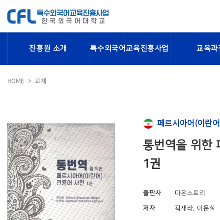
진흥원 소개
특수외국어교육진흥사업
교육과
HOME
교재
페르시아어(이란어
통번역을 위한 
1권
출판사
다온스토리
저자
곽새라, 이문실