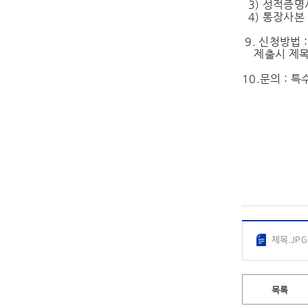
3) 성적증명
4) 통장사본
9. 신청방법 
제출시 제
10.문의 : 
특 수
제목.JPG
목록