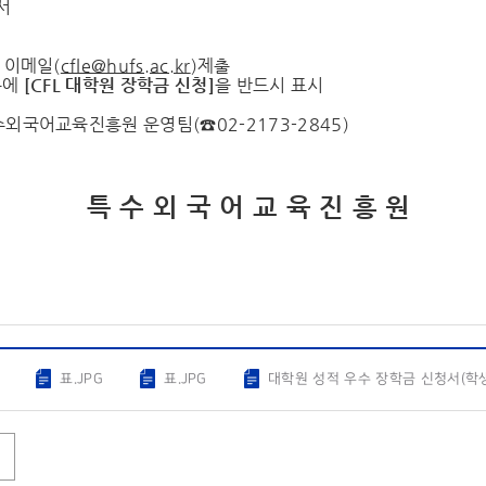
서
: 이메일(
cfle@hufs.ac.kr
)제출
목에
[CFL
대학원 장학금 신청
]
을 반드시 표시
특수외국어교육진흥원 운영팀(☎02-2173-2845)
 외 국 어 교 육 진 흥 원
표.JPG
표.JPG
대학원 성적 우수 장학금 신청서(학생